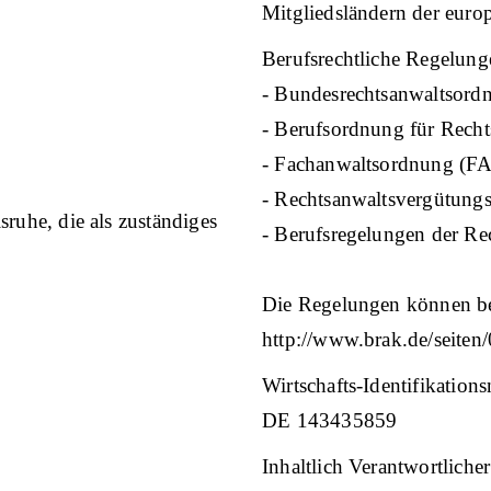
Mitgliedsländern der euro
Berufsrechtliche Regelun
- Bundesrechtsanwaltsor
- Berufsordnung für Rech
- Fachanwaltsordnung (F
- Rechtsanwaltsvergütung
ruhe, die als zuständiges
- Berufsregelungen der Re
Die Regelungen können be
http://www.brak.de/seiten
Wirtschafts-Identifikati
DE 143435859
Inhaltlich Verantwortlich