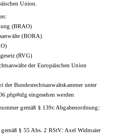
päischen Union.
gen:
dnung (BRAO)
tsanwälte (BORA)
AO)
sgesetz (RVG)
chtsanwälte der Europäischen Union
i der Bundesrechtsanwaltskammer unter
/06.php#tdg eingesehen werden
onsnummer gemäß § 139c Abgabenordnung:
er gemäß § 55 Abs. 2 RStV: Axel Widmaier